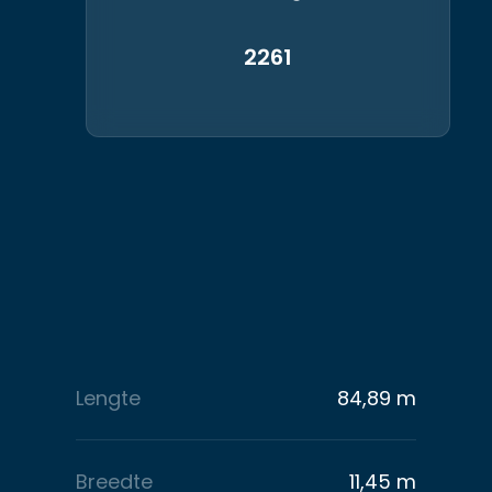
2261
Lengte
84,89 m
Breedte
11,45 m