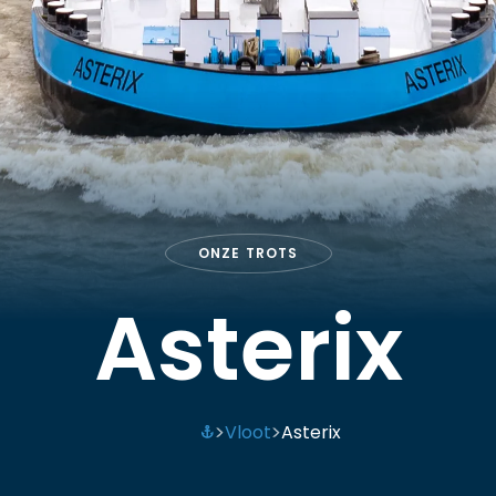
ONZE TROTS
Asterix
Vloot
Asterix