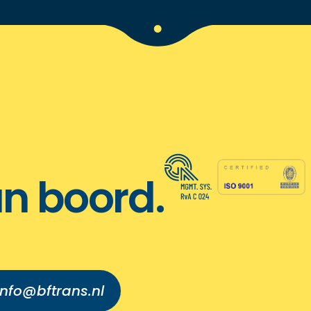
n boord.
info@bftrans.nl