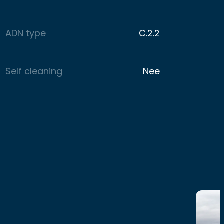
ADN type
C.2.2
Self cleaning
Nee