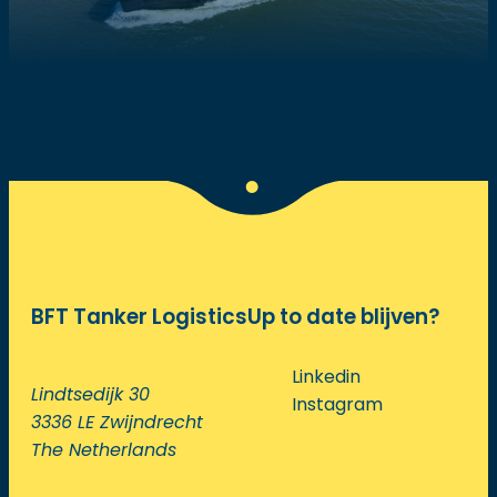
BFT Tanker Logistics
Up to date blijven?
Linkedin
Lindtsedijk 30
Instagram
3336 LE Zwijndrecht
The Netherlands