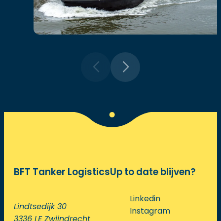
BFT Tanker Logistics
Up to date blijven?
Linkedin
Lindtsedijk 30
Instagram
3336 LE Zwijndrecht