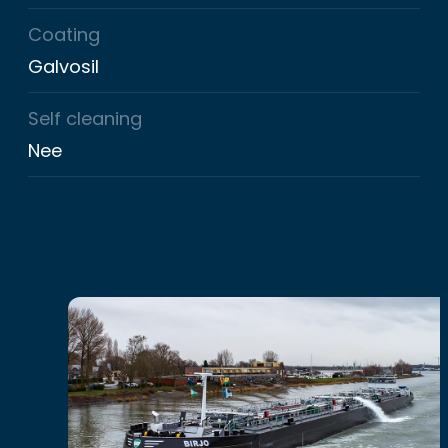
Coating
Galvosil
Self cleaning
Nee