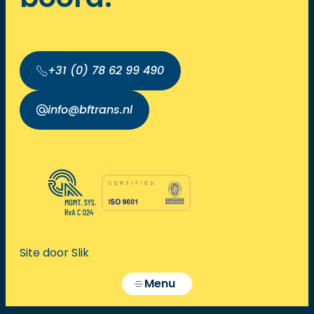
+31 (0) 78 62 99 490
info@bftrans.nl
Site door Slik
Menu